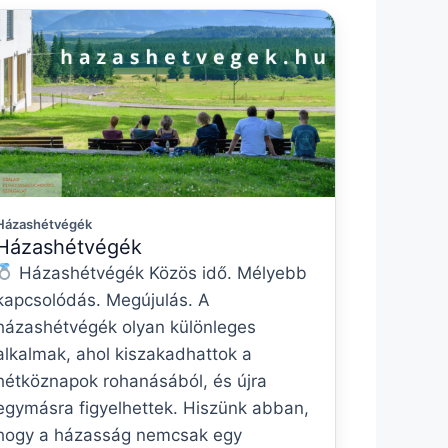
Házashétvégék
Házashétvégék
Házashétvégék Közös idő. Mélyebb
kapcsolódás. Megújulás. A
házashétvégék olyan különleges
alkalmak, ahol kiszakadhattok a
hétköznapok rohanásából, és újra
egymásra figyelhettek. Hiszünk abban,
hogy a házasság nemcsak egy