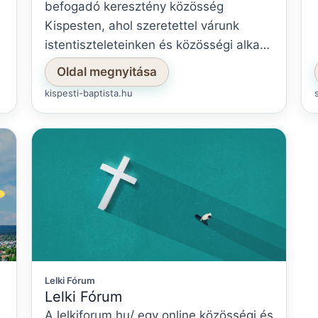
befogadó keresztény közösség
Kispesten, ahol szeretettel várunk
istentiszteleteinken és közösségi alka…
Oldal megnyitása
kispesti-baptista.hu
Lelki Fórum
Lelki Fórum
A lelkiforum.hu/ egy online közösségi és