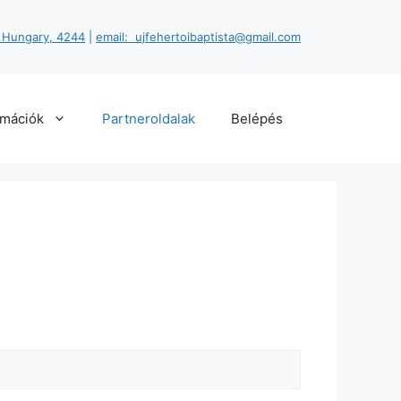
, Hungary, 4244
|
email: ujfehertoibaptista@gmail.com
rmációk
Partneroldalak
Belépés