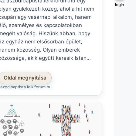
Az aszodibaptista.lelkiforum.hu egy
login
olyan gyülekezeti közeg, ahol a hit nem
csupán egy vasárnapi alkalom, hanem
élő, személyes és kapcsolatokban
megélt valóság. Hiszünk abban, hogy
az egyház nem elsősorban épület,
hanem közösség. Olyan emberek
közössége, akik együtt keresik Isten…
Oldal megnyitása
aszodibaptista.lelkiforum.hu