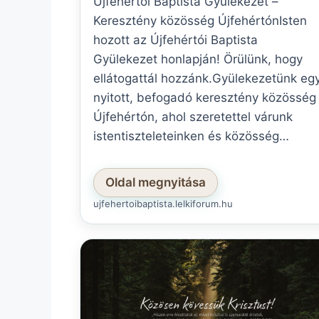
Újfehértói Baptista Gyülekezet –
Keresztény közösség ÚjfehértónIsten
hozott az Újfehértói Baptista
Gyülekezet honlapján! Örülünk, hogy
ellátogattál hozzánk.Gyülekezetünk eg
nyitott, befogadó keresztény közösség
Újfehértón, ahol szeretettel várunk
istentiszteleteinken és közösség…
Oldal megnyitása
ujfehertoibaptista.lelkiforum.hu