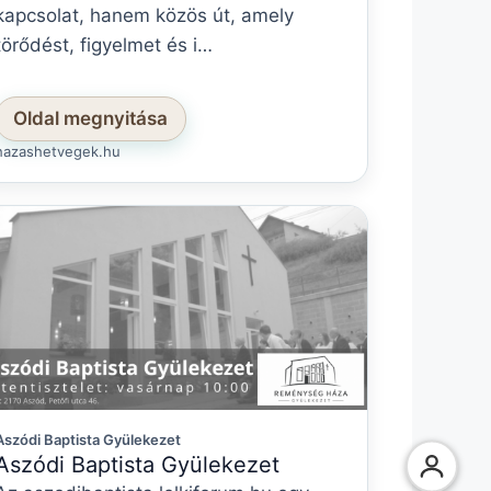
kapcsolat, hanem közös út, amely
törődést, figyelmet és i…
Oldal megnyitása
hazashetvegek.hu
Aszódi Baptista Gyülekezet
Aszódi Baptista Gyülekezet