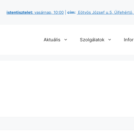
istentisztelet:
vasárnap, 10:00
|
cím:
Eötvös József u.5, Újfehértó
Aktuális
Szolgálatok
Info