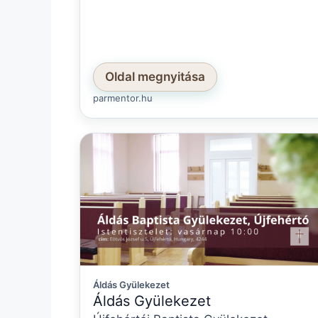
Oldal megnyitása
parmentor.hu
Áldás Gyülekezet
Áldás Gyülekezet