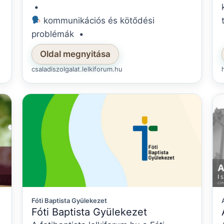
•
kommunikációs és kötődési
problémák •
önismereti és életvezetési kérdések
Oldal megnyitása
•
csaladiszolgalat.lelkiforum.hu
szorongás és önértékelési
problémák •
krízisek és veszteségek
feldolgozása •
hivatás- és életcél keresése •
lelki és hitbeli kérdések •
közösségi és családi programok
Fóti Baptista Gyülekezet
Fóti Baptista Gyülekezet