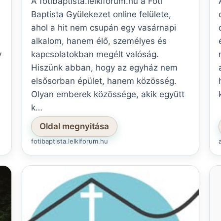
A fotibaptista.lelkiforum.hu a Fóti
Baptista Gyülekezet online felülete,
ahol a hit nem csupán egy vasárnapi
alkalom, hanem élő, személyes és
y
kapcsolatokban megélt valóság.
Hiszünk abban, hogy az egyház nem
elsősorban épület, hanem közösség.
Olyan emberek közössége, akik együtt
k…
Oldal megnyitása
fotibaptista.lelkiforum.hu