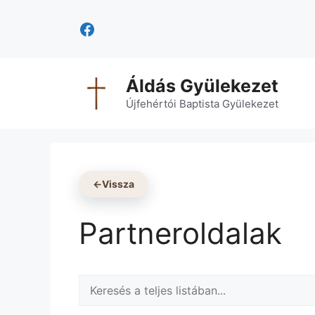
Kilépés
Facebook
a
tartalomba
Áldás Gyülekezet
Újfehértói Baptista Gyülekezet
←
Vissza
Partneroldalak