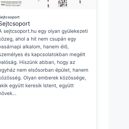
Sejtcsoport
Sejtcsoport
A sejtcsoport.hu egy olyan gyülekezeti
közeg, ahol a hit nem csupán egy
vasárnapi alkalom, hanem élő,
személyes és kapcsolatokban megélt
valóság. Hiszünk abban, hogy az
egyház nem elsősorban épület, hanem
közösség. Olyan emberek közössége,
akik együtt keresik Istent, együtt
növek…