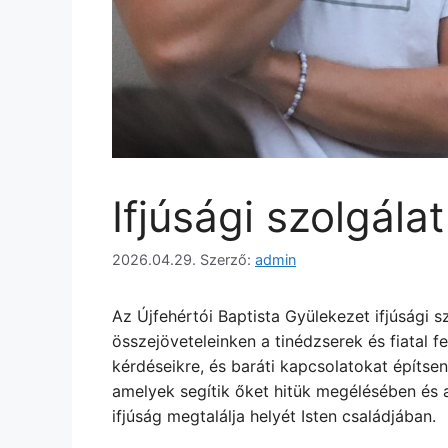
Ifjúsági szolgálat
2026.04.29.
Szerző:
admin
Az Újfehértói Baptista Gyülekezet ifjúsági 
összejöveteleinken a tinédzserek és fiatal f
kérdéseikre, és baráti kapcsolatokat építsen
amelyek segítik őket hitük megélésében és 
Újfehértói Baptista Áldás Gyülekezet Ifjúsági
ifjúság megtalálja helyét Isten családjában.
Szolgálat
Újfehértói Baptista Áldás Gyülekezet Ifjúsági