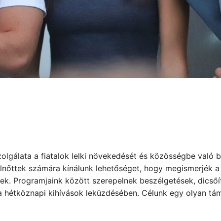
szolgálata a fiatalok lelki növekedését és közösségbe való
elnőttek számára kínálunk lehetőséget, hogy megismerjék a B
ek. Programjaink között szerepelnek beszélgetések, dicsőít
a hétköznapi kihívások leküzdésében. Célunk egy olyan tá
Újfehértói Baptista Áldás Gyülekezet Ifjúsági
Szolgálat