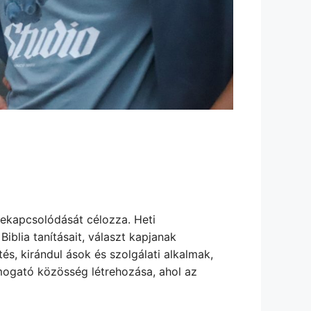
 bekapcsolódását célozza. Heti
iblia tanításait, választ kapjanak
és, kirándul ások és szolgálati alkalmak,
mogató közösség létrehozása, ahol az
Újfehértói Baptista Áldás Gyülekezet Ifjúsági
Szolgálat