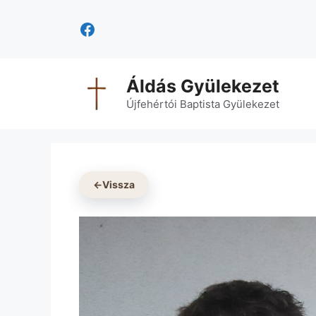
Kilépés
Facebook
a
tartalomba
Áldás Gyülekezet
Újfehértói Baptista Gyülekezet
←
Vissza