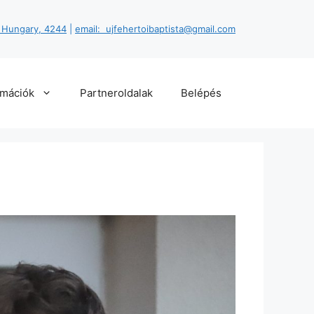
, Hungary, 4244
|
email: ujfehertoibaptista@gmail.com
rmációk
Partneroldalak
Belépés