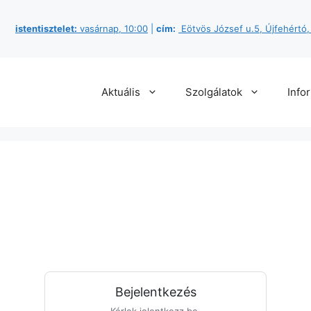
istentisztelet:
vasárnap, 10:00
|
cím:
Eötvös József u.5, Újfehértó
Aktuális
Szolgálatok
Info
Bejelentkezés