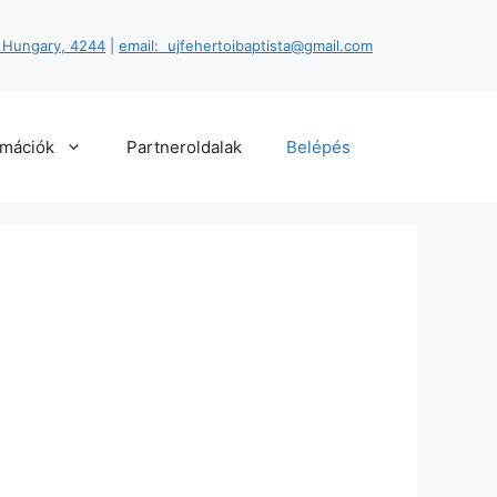
, Hungary, 4244
|
email: ujfehertoibaptista@gmail.com
rmációk
Partneroldalak
Belépés