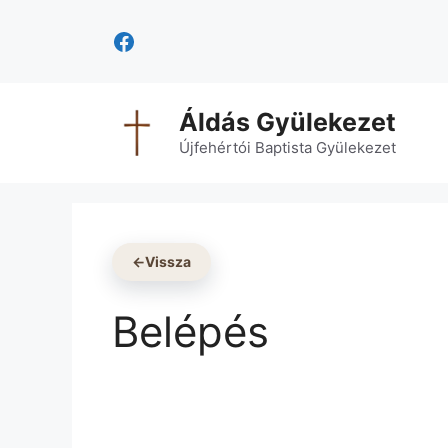
Kilépés
Facebook
a
tartalomba
Áldás Gyülekezet
Újfehértói Baptista Gyülekezet
←
Vissza
Belépés